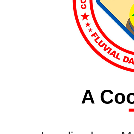
A Coo