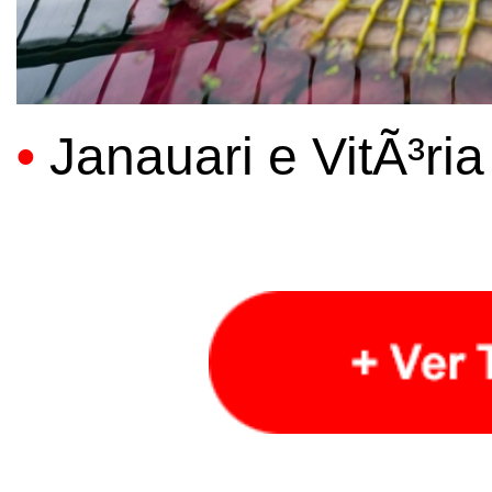
•
Janauari e VitÃ³ri