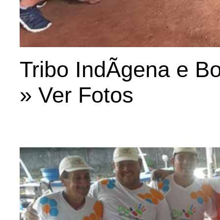
Tribo IndÃ­gena e B
» Ver Fotos