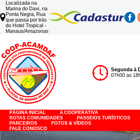
Localizada na
Marina do Davi, na
Ponta Negra, Rua
que passa por trás
do Hotel Tropical -
Manaus/Amazonas
Segunda à 
07h00 as 18
PÁGINA INICIAL
A COOPERATIVA
ROTAS COMUNIDADES
PASSEIOS TURÍSTICOS
PARCEIROS
FOTOS & VÍDEOS
FALE CONOSCO